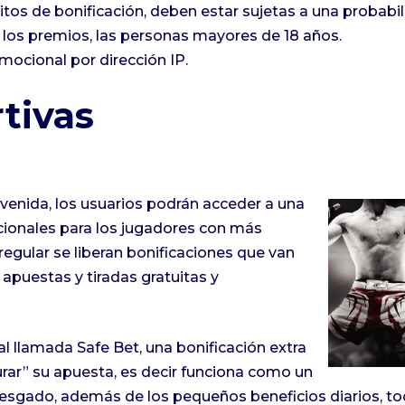
itos de bonificación, deben estar sujetas a una probabi
 los premios, las personas mayores de 18 años.
mocional por dirección IP.
tivas
venida, los usuarios podrán acceder a una
ionales para los jugadores con más
egular se liberan bonificaciones que van
puestas y tiradas gratuitas y
l llamada Safe Bet, una bonificación extra
rar” su apuesta, es decir funciona como un
rriesgado, además de los pequeños beneficios diarios,