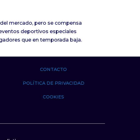
 del mercado, pero se compensa
eventos deportivos especiales
jugadores que en temporada baja.
CONTACTO
POLÍTICA DE PRIVACIDAD
COOKIES