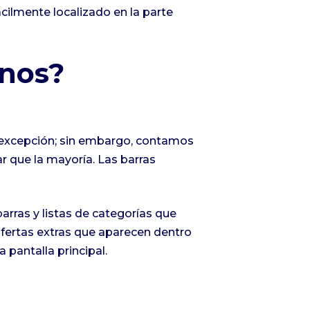
ácilmente localizado en la parte
onos?
la excepción; sin embargo, contamos
r que la mayoría. Las barras
arras y listas de categorías que
ofertas extras que aparecen dentro
 pantalla principal.