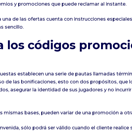
premios y promociones que puede reclamar al instante.
una de las ofertas cuenta con instrucciones especiales
s sencillo.
a los códigos promoci
estas establecen una serie de pautas llamadas término
so de las bonificaciones, esto con dos propósitos, que 
s, asegurar la identidad de sus jugadores y no incurrir 
s mismas bases, pueden variar de una promoción a otra
venida, sólo podrá ser válido cuando el cliente realice 