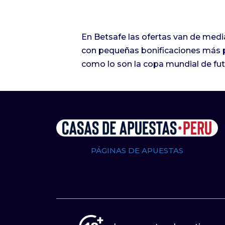
En Betsafe las ofertas van de me
con pequeñas bonificaciones más 
como lo son la copa mundial de fut
PÁGINAS DE APUESTAS