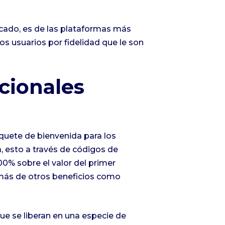
cado, es de las plataformas más
os usuarios por fidelidad que le son
cionales
quete de bienvenida para los
, esto a través de códigos de
0% sobre el valor del primer
emás de otros beneficios como
e se liberan en una especie de