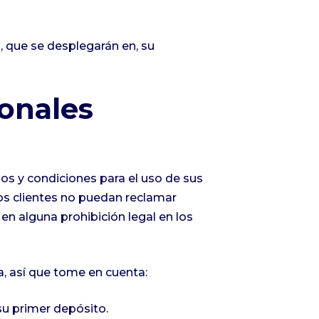
, que se desplegarán en, su
onales
s y condiciones para el uso de sus
los clientes no puedan reclamar
en alguna prohibición legal en los
, así que tome en cuenta:
su primer depósito.