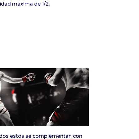
lidad máxima de 1/2.
 todos estos se complementan con