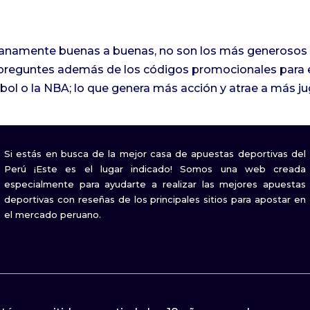
dianamente buenas a buenas, no son los más generosos
preguntes además de los códigos promocionales para 
bol o la NBA; lo que genera más acción y atrae a más 
Si estás en busca de la mejor casa de apuestas deportivas del
Perú ¡Este es el lugar indicado! Somos una web creada
especialmente para ayudarte a realizar las mejores apuestas
deportivas con reseñas de los principales sitios para apostar en
el mercado peruano.