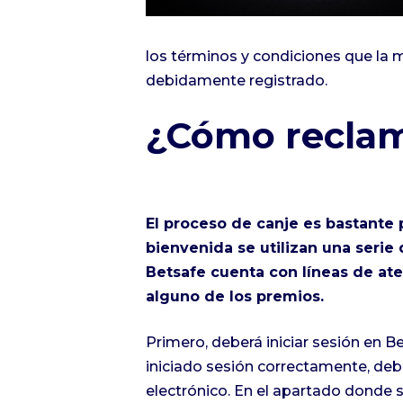
los términos y condiciones que la
debidamente registrado.
¿Cómo reclam
El proceso de canje es bastante 
bienvenida se utilizan una seri
Betsafe cuenta con líneas de ate
alguno de los premios.
Primero, deberá iniciar sesión en B
iniciado sesión correctamente, debe
electrónico. En el apartado donde 