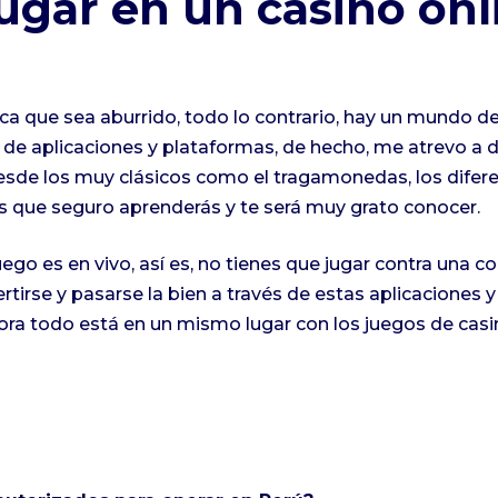
ugar en un casino onl
fica que sea aburrido, todo lo contrario, hay un mundo
 de aplicaciones y plataformas, de hecho, me atrevo a
 desde los muy clásicos como el tragamonedas, los difer
os que seguro aprenderás y te será muy grato conocer.
juego es en vivo, así es, no tienes que jugar contra una
irse y pasarse la bien a través de estas aplicaciones y
 ahora todo está en un mismo lugar con los juegos de casi