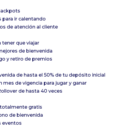
jackpots
s para ir calentando
os de atención al cliente
 tener que viajar
 mejores de bienvenida
o y retiro de premios
enida de hasta el 50% de tu depósito inicial
n mes de vigencia para jugar y ganar
Rollover de hasta 40 veces
 totalmente gratis
ono de bienvenida
s eventos