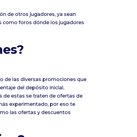
ión de otros jugadores, ya sean
os como foros dónde los jugadores
nes?
do de las diversas promociones que
ntaje del depósito inicial,
 de estas se traten de ofertas de
más experimentado, por eso te
imo las ofertas y descuentos