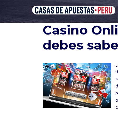
Casino Onli
debes sabe
¿
d
s
d
r
o
c