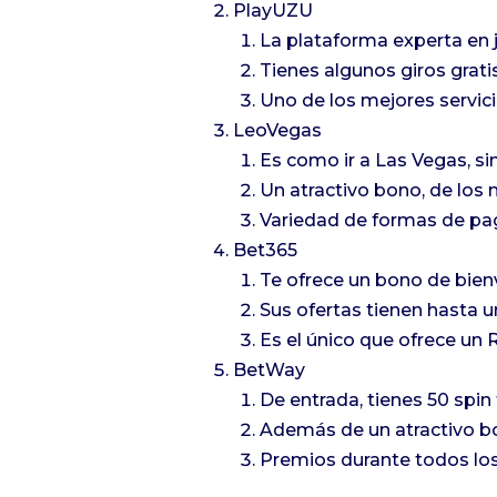
PlayUZU
La plataforma experta en 
Tienes algunos giros grati
Uno de los mejores servici
LeoVegas
Es como ir a Las Vegas, sin
Un atractivo bono, de los
Variedad de formas de pag
Bet365
Te ofrece un bono de bienv
Sus ofertas tienen hasta u
Es el único que ofrece un 
BetWay
De entrada, tienes 50 spin
Además de un atractivo b
Premios durante todos lo