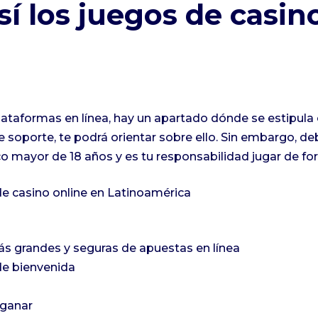
í los juegos de casin
plataformas en línea, hay un apartado dónde se estipula 
de soporte, te podrá orientar sobre ello. Sin embargo, d
o mayor de 18 años y es tu responsabilidad jugar de f
e casino online en Latinoamérica
s grandes y seguras de apuestas en línea
de bienvenida
 ganar