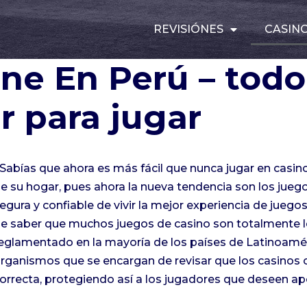
REVISIÓNES
CASIN
ne En Perú – todo
r para jugar
Sabías que ahora es más fácil que nunca jugar en casin
e su hogar, pues ahora la nueva tendencia son los juego
egura y confiable de vivir la mejor experiencia de jueg
e saber que muchos juegos de casino son totalmente 
eglamentado en la mayoría de los países de Latinoamér
rganismos que se encargan de revisar que los casinos o
orrecta, protegiendo así a los jugadores que deseen ap