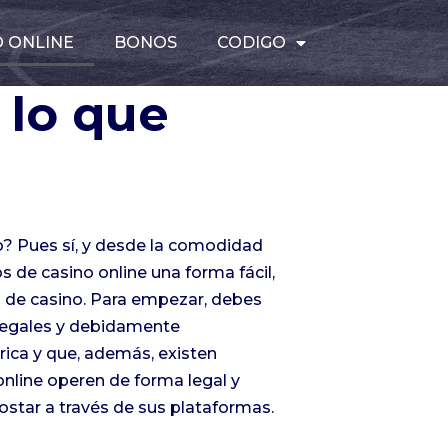
O ONLINE
BONOS
CODIGO
 lo que
o? Pues sí, y desde la comodidad
s de casino online una forma fácil,
os de casino. Para empezar, debes
legales y debidamente
ica y que, además, existen
nline operen de forma legal y
ostar a través de sus plataformas.