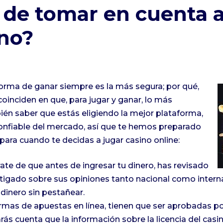
de tomar en cuenta a
ino?
forma de ganar siempre es la más segura; por qué,
inciden en que, para jugar y ganar, lo más
ién saber que estás eligiendo la mejor plataforma,
 confiable del mercado, así que te hemos preparado
 para cuando te decidas a jugar casino online:
rate de que antes de ingresar tu dinero, has revisado
stigado sobre sus opiniones tanto nacional como intern
dinero sin pestañear.
formas de apuestas en línea, tienen que ser aprobadas p
darás cuenta que la información sobre la licencia del cas