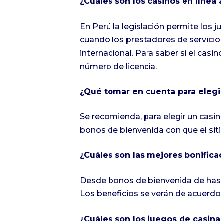
¿Cuáles son los casinos en línea
En Perú la legislación permite los 
cuando los prestadores de servicio
internacional. Para saber si el casin
número de licencia.
¿Qué tomar en cuenta para elegir
Se recomienda, para elegir un casino,
bonos de bienvenida con que el siti
¿Cuáles son las mejores bonifica
Desde bonos de bienvenida de hasta
Los beneficios se verán de acuerdo
¿Cuáles son los juegos de casina