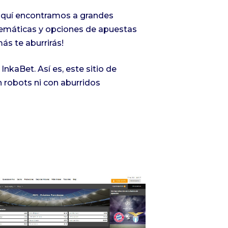
 aquí encontramos a grandes
 temáticas y opciones de apuestas
s te aburrirás!
InkaBet. Así es, este sitio de
n robots ni con aburridos