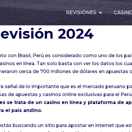
REVISIÓNES
CASIN
Revisión 2024
nto con Brasil, Perú es considerado como uno de los p
asinos en línea. Tan solo basta con ver los datos los cua
neraron cerca de 700 millones de dólares en apuestas o
ra señal de lo importante que es el mercado peruano par
sas de apuestas y casinos online exclusivas para el Perú
es se trata de un casino en línea y plataforma de a
ra el país andino.
 estás buscando un sitio para apostar en internet que e