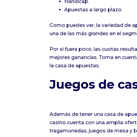
Hándicap.
Apuestas a largo plazo.
Como puedes ver, la variedad de a
una de las más grandes en el segm
Por si fuera poco, las cuotas resul
mejores ganancias. Toma en cuenta 
la casa de apuestas.
Juegos de ca
Además de tener una casa de apuest
casino cuenta con una amplia oferta
tragamonedas, juegos de mesa y b