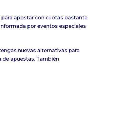
s para apostar con cuotas bastante
conformada por eventos especiales
tengas nuevas alternativas para
asa de apuestas. También