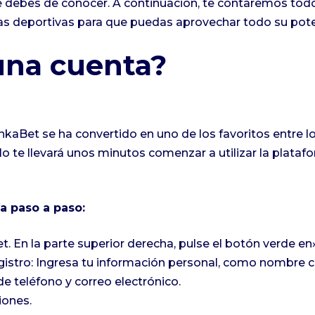
e debes de conocer. A continuación, te contaremos tod
as deportivas para que puedas aprovechar todo su pote
una cuenta?
nkaBet se ha convertido en uno de los favoritos entre l
olo te llevará unos minutos comenzar a utilizar la plata
a paso a paso:
t. En la parte superior derecha, pulse el botón verde en
gistro: Ingresa tu información personal, como nombre 
de teléfono y correo electrónico.
iones.