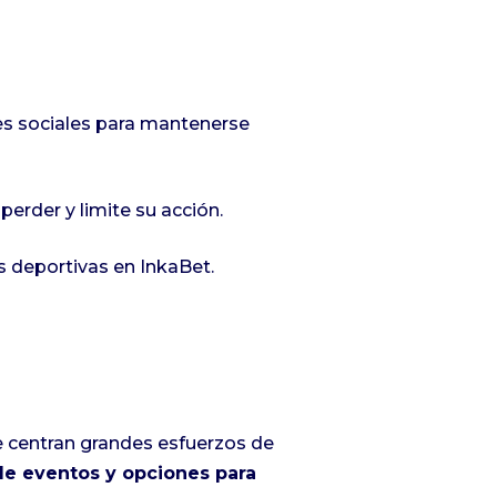
des sociales para mantenerse
erder y limite su acción.
s deportivas en InkaBet.
e centran grandes esfuerzos de
de eventos y opciones para