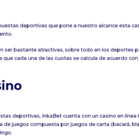
puestas deportivas que pone a nuestro alcance esta ca
ento.
tan ser bastante atractivas, sobre todo en los deportes
que cada una de las cuotas se calcula de acuerdo con 
sino
as deportivas, InkaBet cuenta con un casino en línea ll
 de juegos compuesta por juegos de carta (bacará, blac
ingo.