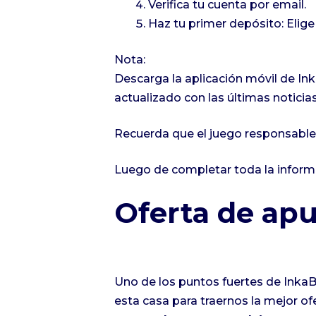
Verifica tu cuenta por email.
Haz tu primer depósito: Elig
Nota:
Descarga la aplicación móvil de In
actualizado con las últimas notici
Recuerda que el juego responsable 
Luego de completar toda la informa
Oferta de apu
Uno de los puntos fuertes de Inka
esta casa para traernos la mejor of