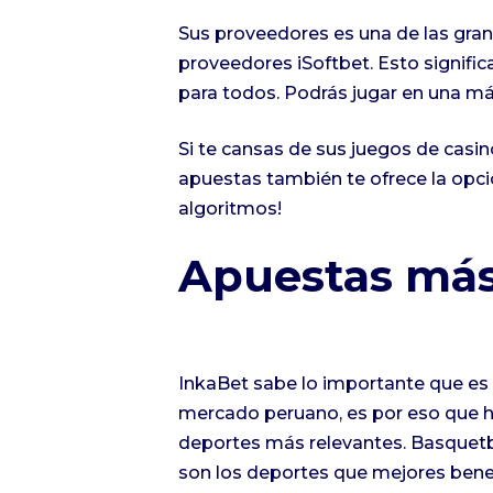
Sus proveedores es una de las gran
proveedores iSoftbet. Esto signifi
para todos. Podrás jugar en una m
Si te cansas de sus juegos de casino
apuestas también te ofrece la opció
algoritmos!
Apuestas más
InkaBet sabe lo importante que es
mercado peruano, es por eso que h
deportes más relevantes. Basquetbol
son los deportes que mejores benef